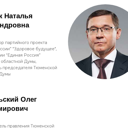
к Наталья
андровна
р партийного проекта
ссии” "Здоровое будущее",
ии “Единая Россия”
 областной Думы,
ь председателя Тюменской
 Думы
ьский Олег
мирович
ель правления Тюменской