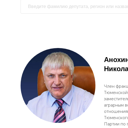
Анохин
Никол
Член фракц
Тюменской
заместител
аграрным в
отношениям
Тюменского
Партии по 