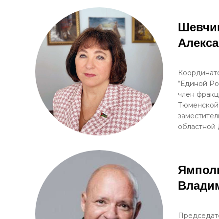
Шевчи
Алекс
Координато
“Единой Ро
член фракц
Тюменской
заместител
областной
Ямпол
Влади
Председат