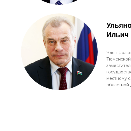
Ульян
Ильич
Член фракц
Тюменской
заместител
государств
местному 
областной