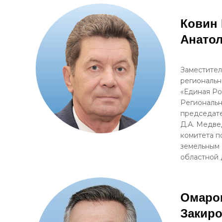
Ковин
Анато
Заместител
региональн
«Единая Ро
Региональ
председате
Д.А. Медве
комитета п
земельным
областной
Омаро
Закир