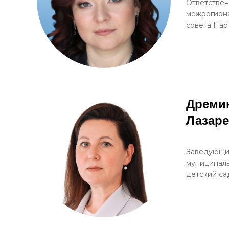
Ответствен
межрегион
совета Пар
Дреми
Лазар
Заведующи
муниципаль
детский с