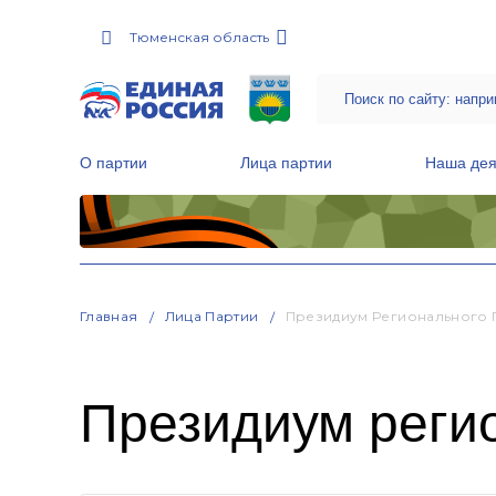
Тюменская область
О партии
Лица партии
Наша дея
Местные общественные приемные Партии
Руководитель Региональной обще
Народная программа «Единой России»
Главная
Лица Партии
Президиум Регионального 
Президиум регио