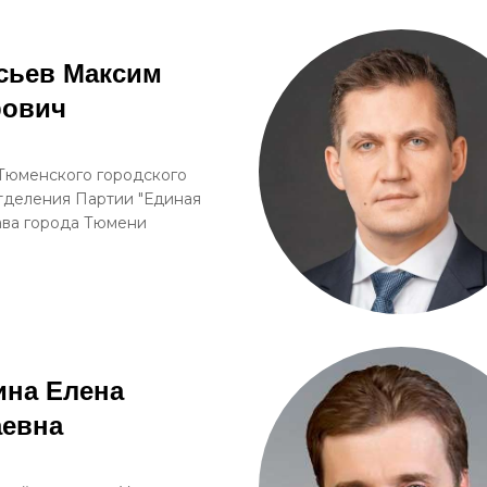
сьев Максим
рович
Тюменского городского
тделения Партии "Единая
лава города Тюмени
ина Елена
аевна