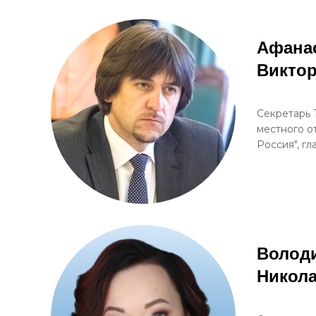
Афана
Викто
Секретарь 
местного о
Россия", г
Волод
Никол