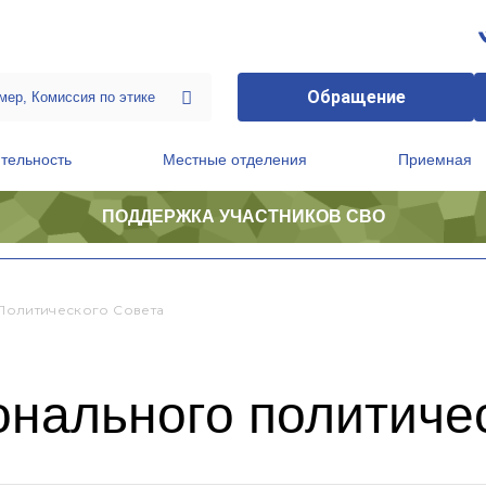
Обращение
тельность
Местные отделения
Приемная
ПОДДЕРЖКА УЧАСТНИКОВ СВО
ственной приемной Председателя Партии
Президиум регионального политического совета
Политического Совета
нального политичес