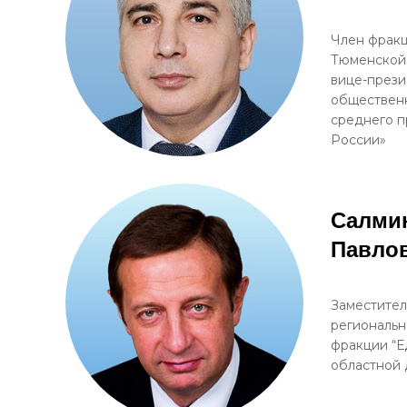
Член фракц
Тюменской
вице-през
общественн
среднего п
России»
Салми
Павло
Заместител
региональн
фракции “Е
областной