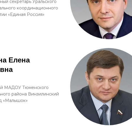
ный секретарь Уральского
ального координационного
тии «Единая Россия»
на Елена
евна
й МАДОУ Тюменского
ного района Винзилинский
ад «Малышок»