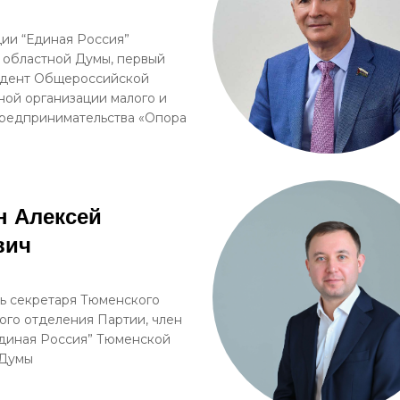
ии “Единая Россия”
 областной Думы, первый
идент Общероссийской
ой организации малого и
редпринимательства «Опора
н Алексей
вич
ь секретаря Тюменского
ого отделения Партии, член
диная Россия” Тюменской
 Думы