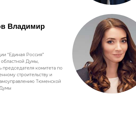
ов Владимир
ии “Единая Россия”
 областной Думы,
ь председателя комитета по
енному строительству и
самоуправлению Тюменской
 Думы