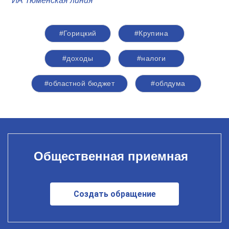
ИА Тюменская линия
#Горицкий
#Крупина
#доходы
#налоги
#областной бюджет
#облдума
Общественная приемная
Создать обращение