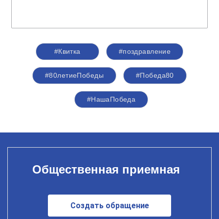
#Квитка
#поздравление
#80летиеПобеды
#Победа80
#НашаПобеда
Общественная приемная
Создать обращение