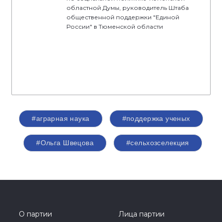
областной Думы, руководитель Штаба
общественной поддержки "Единой
России" в Тюменской области
#аграрная наука
#поддержка ученых
#Ольга Швецова
#сельхозселекция
О партии
Лица партии