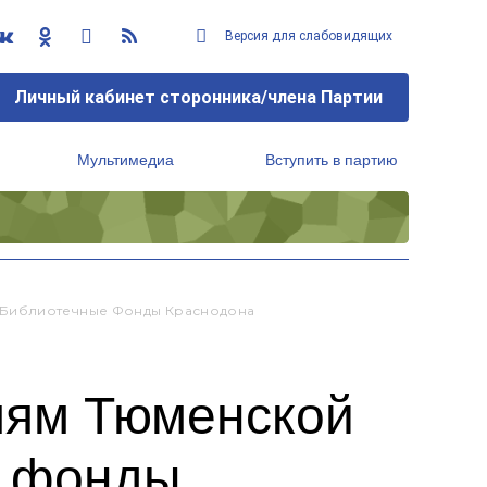
Версия для слабовидящих
Личный кабинет сторонника/члена Партии
Мультимедиа
Вступить в партию
Региональный исполнительный комитет
 Библиотечные Фонды Краснодона
лям Тюменской
е фонды