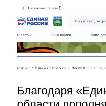
Тюменская область
О партии
Лица партии
Наша дея
Местные общественные приемные Партии
Руководитель Региональной обще
Народная программа «Единой России»
Главная
Наша Деятельность
Новости
Благодар
Благодаря «Еди
области пополн