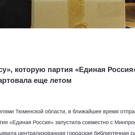
су», которую партия «Единая Россия
артовала еще летом
телями Тюменской области, в ближайшее время отпра
ртия «Единая Россия» запустила совместно с Минпр
объявила централизованная городская библиотечная 