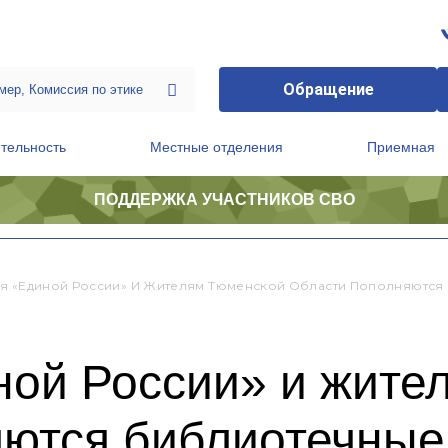
Обращение
тельность
Местные отделения
Приемная
ПОДДЕРЖКА УЧАСТНИКОВ СВО
ственной приемной Председателя Партии
Президиум регионального политического совета
я «Единой России» И Жителям Тюменской Области Пополняются
ной России» и жите
яются библиотечны