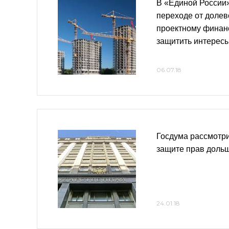
В «Единой России»
переходе от долев
проектному финан
защитить интерес
06.07.18
Госдума рассмотри
защите прав доль
24.01.18