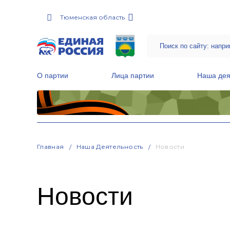
Тюменская область
О партии
Лица партии
Наша дея
Местные общественные приемные Партии
Руководитель Региональной обще
Народная программа «Единой России»
Главная
Наша Деятельность
Новости
Новости