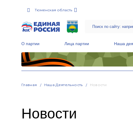
Тюменская область
О партии
Лица партии
Наша дея
Местные общественные приемные Партии
Руководитель Региональной обще
Народная программа «Единой России»
Главная
Наша Деятельность
Новости
Новости