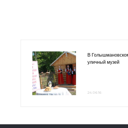
В Голышмановском
уличный музей
24.06.16