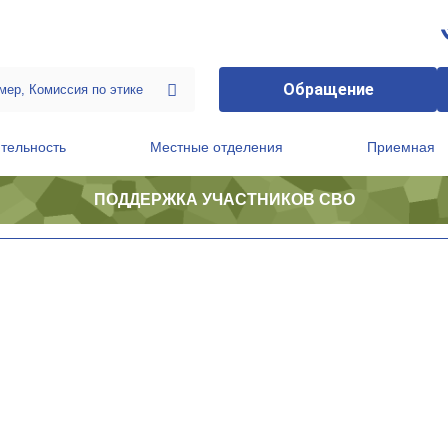
Обращение
тельность
Местные отделения
Приемная
ПОДДЕРЖКА УЧАСТНИКОВ СВО
ственной приемной Председателя Партии
Президиум регионального политического совета