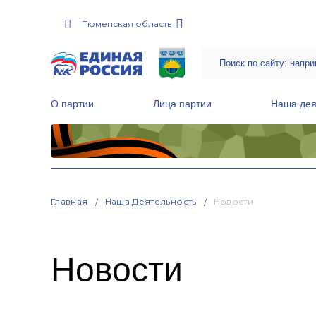
Тюменская область
О партии
Лица партии
Наша дея
Местные общественные приемные Партии
Руководитель Региональной обще
Народная программа «Единой России»
Главная
Наша Деятельность
Новости
Новости