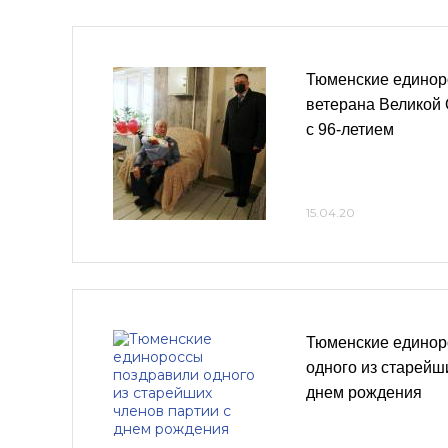
Тюменские единор
ветерана Великой
с 96-летием
15.04.20
Тюменские единор
одного из старейш
днем рождения