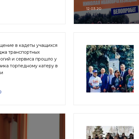
12.03.20
щение в кадеты учащихся
джа транспортных
огий и сервиса прошло у
ика торпедному катеру в
и
9