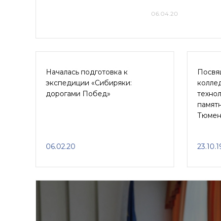
06.04.20
Началась подготовка к
Посвя
экспедиции «Сибиряки:
колле
дорогами Побед»
технол
памятн
Тюмен
06.02.20
23.10.1