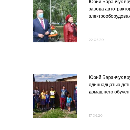
Юрий Баранчук вр
завода автотракто
электрооборудова
22.06.20
Юрий Баранчук вр
одиннадцатью дет
домашнего обучен
17.06.20