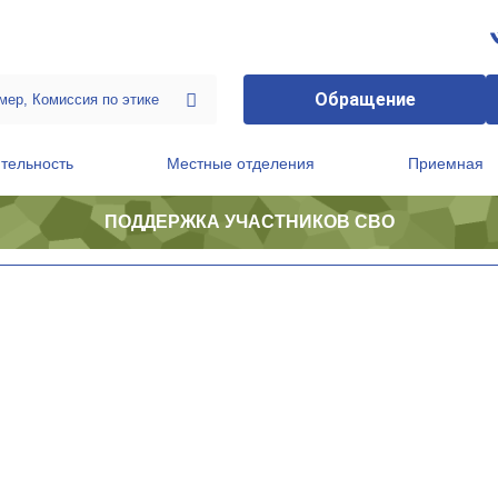
Обращение
тельность
Местные отделения
Приемная
ПОДДЕРЖКА УЧАСТНИКОВ СВО
ственной приемной Председателя Партии
Президиум регионального политического совета