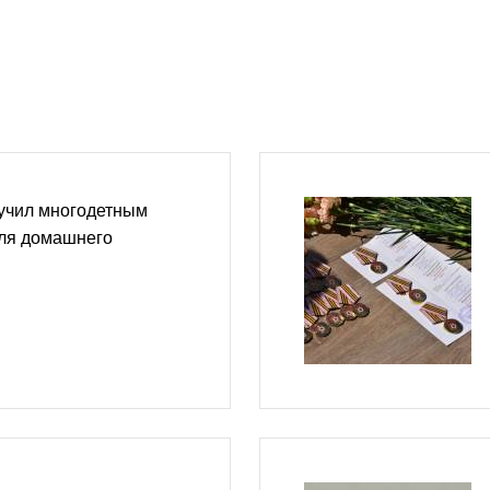
учил многодетным
для домашнего