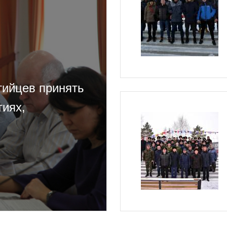
тийцев принять
тиях,