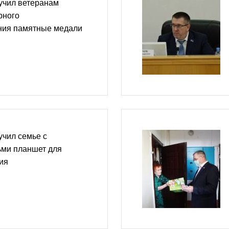
учил ветеранам
рного
ния памятные медали
учил семье с
ьми планшет для
ия