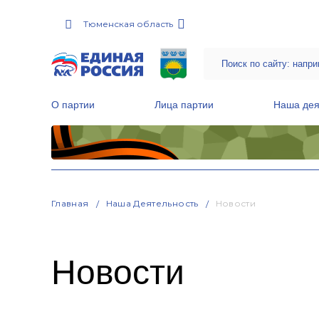
Тюменская область
О партии
Лица партии
Наша дея
Местные общественные приемные Партии
Руководитель Региональной обще
Народная программа «Единой России»
Главная
Наша Деятельность
Новости
Новости