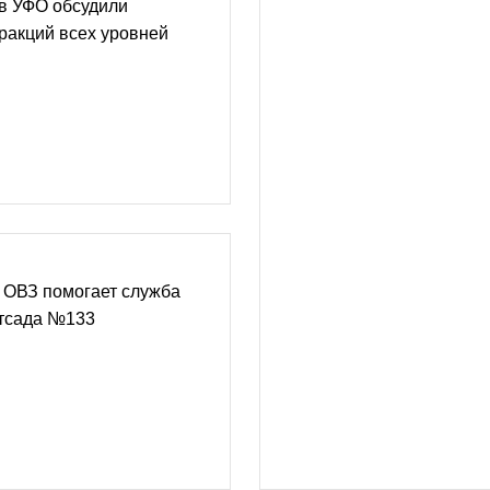
в УФО обсудили
ракций всех уровней
ОВЗ помогает служба
тсада №133