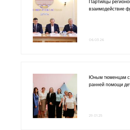
Партийцы регионо
взаимодействие ф
06.03.26
Юным тюменцам с 
ранней помощи де
29.01.25