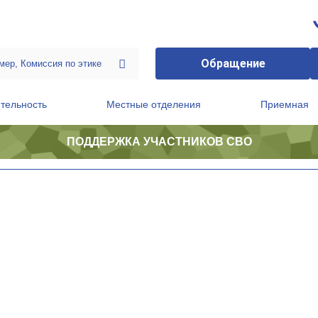
Обращение
тельность
Местные отделения
Приемная
ПОДДЕРЖКА УЧАСТНИКОВ СВО
ственной приемной Председателя Партии
Президиум регионального политического совета