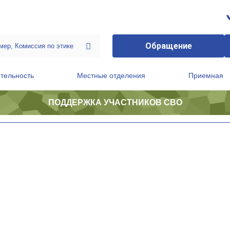
Обращение
тельность
Местные отделения
Приемная
ПОДДЕРЖКА УЧАСТНИКОВ СВО
ственной приемной Председателя Партии
Президиум регионального политического совета