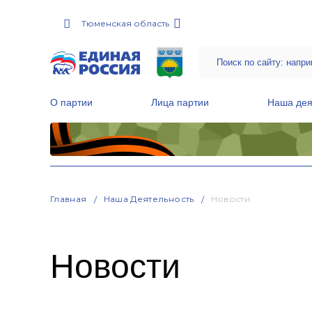
Тюменская область
О партии
Лица партии
Наша дея
Местные общественные приемные Партии
Руководитель Региональной обще
Народная программа «Единой России»
Главная
Наша Деятельность
Новости
Новости