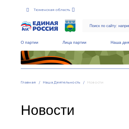
Тюменская область
О партии
Лица партии
Наша дея
Местные общественные приемные Партии
Руководитель Региональной обще
Народная программа «Единой России»
Главная
Наша Деятельность
Новости
Новости