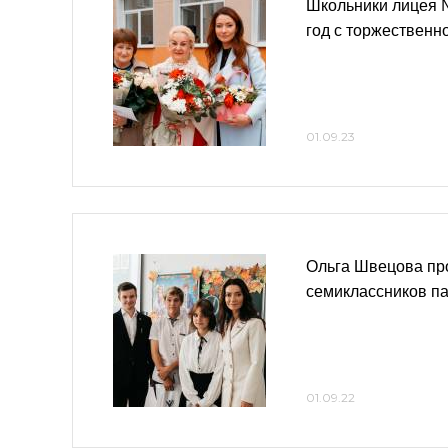
Школьники лицея 
год с торжественн
01.09.23
Ольга Швецова пр
семиклассников па
01.09.22