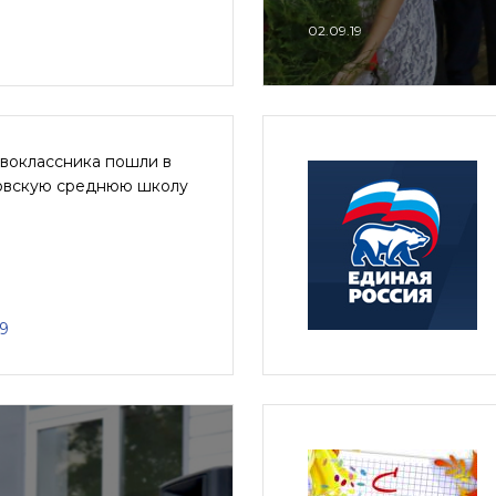
02.09.19
рвоклассника пошли в
овскую среднюю школу
19