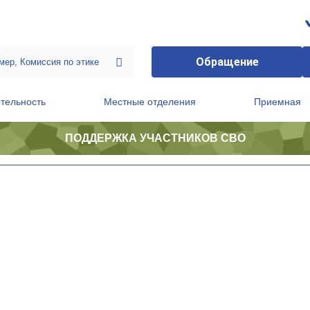
Обращение
тельность
Местные отделения
Приемная
ПОДДЕРЖКА УЧАСТНИКОВ СВО
ственной приемной Председателя Партии
Президиум регионального политического совета