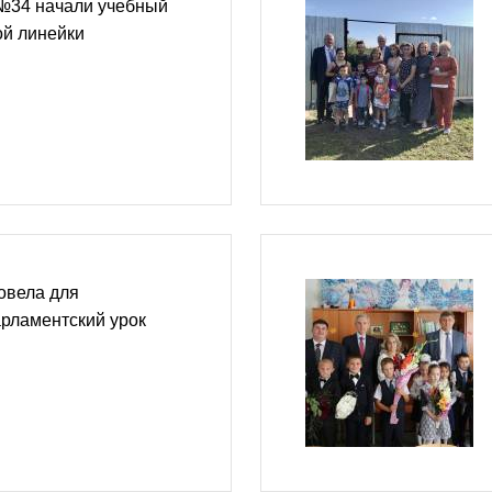
№34 начали учебный
ой линейки
овела для
рламентский урок