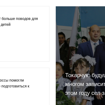
ет больше поводов для
 детей
Токарчук: буд
оссы помогли
многом зависит
 подготовиться к
этом году сел 