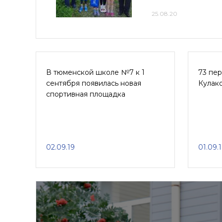
25.08.20
В тюменской школе №7 к 1
73 пе
сентября появилась новая
Кулак
спортивная площадка
02.09.19
01.09.