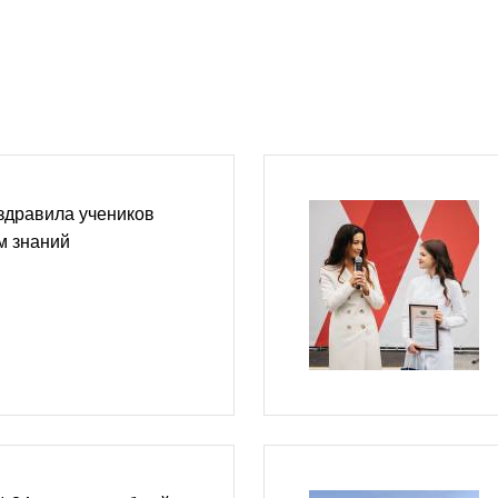
здравила учеников
м знаний