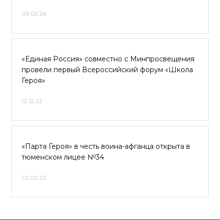
05.05.26
«Единая Россия» совместно с Минпросвещения
провели первый Всероссийский форум «Школа
Героя»
12.12.22
«Парта Героя» в честь воина-афганца открыта в
тюменском лицее №34
22.02.22