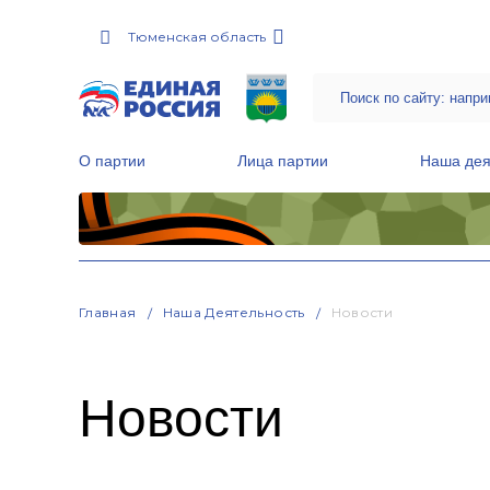
Тюменская область
О партии
Лица партии
Наша дея
Местные общественные приемные Партии
Руководитель Региональной обще
Народная программа «Единой России»
Главная
Наша Деятельность
Новости
Новости