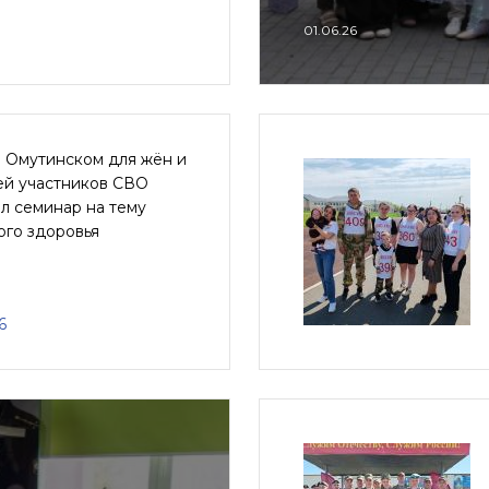
01.06.26
е Омутинском для жён и
ей участников СВО
л семинар на тему
ого здоровья
6