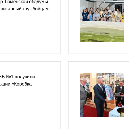
тр Тюменской облдумы
анитарный груз бойцам
КБ №1 получили
акции «Коробка