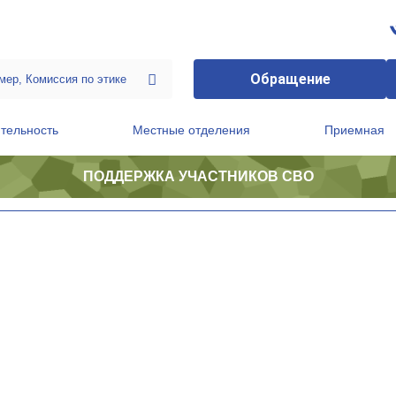
Обращение
тельность
Местные отделения
Приемная
ПОДДЕРЖКА УЧАСТНИКОВ СВО
ственной приемной Председателя Партии
Президиум регионального политического совета