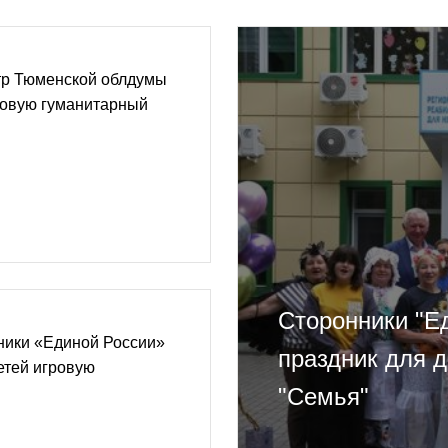
тр Тюменской облдумы
довую гуманитарный
Сторонники "Е
ники «Единой России»
праздник для д
етей игровую
"Семья"