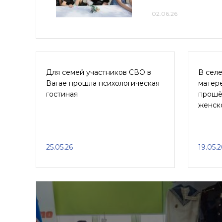
02.06.26
Для семей участников СВО в
В сел
Вагае прошла психологическая
матер
гостиная
прошё
женск
25.05.26
19.05.2