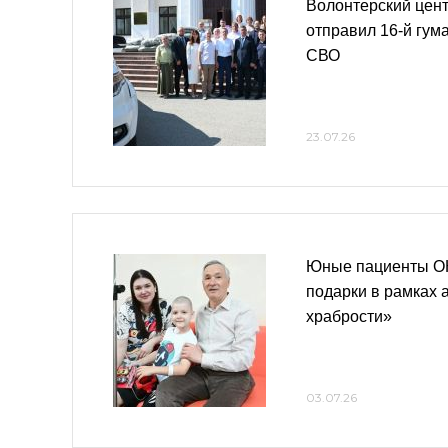
Волонтерский цен
отправил 16-й гум
СВО
23.07.26
Юные пациенты О
подарки в рамках 
храбрости»
03.07.26