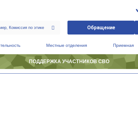
Обращение
тельность
Местные отделения
Приемная
ПОДДЕРЖКА УЧАСТНИКОВ СВО
ственной приемной Председателя Партии
Президиум регионального политического совета