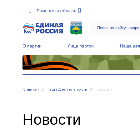
Тюменская область
О партии
Лица партии
Наша дея
Местные общественные приемные Партии
Руководитель Региональной обще
Народная программа «Единой России»
Главная
Наша Деятельность
Новости
Новости