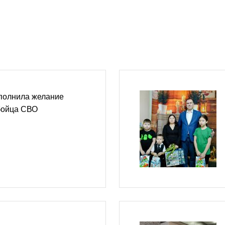
полнила желание
бойца СВО