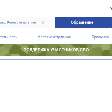
Обращение
тельность
Местные отделения
Приемная
ПОДДЕРЖКА УЧАСТНИКОВ СВО
ственной приемной Председателя Партии
Президиум регионального политического совета