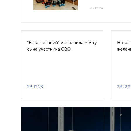
28.12.24
“Елка желаний” исполнила мечту
Натал
сына участника СВО
желан
28.12.23
28.12.2