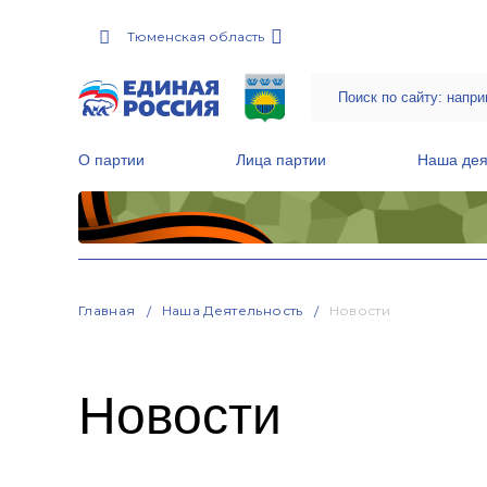
Тюменская область
О партии
Лица партии
Наша дея
Местные общественные приемные Партии
Руководитель Региональной обще
Народная программа «Единой России»
Главная
Наша Деятельность
Новости
Новости