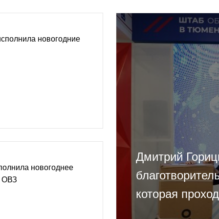
исполнила новогодние
Дмитрий Гориц
полнила новогоднее
благотворител
с ОВЗ
которая прохо