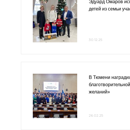
Эдуард Омаров ис
детей из семьи уч
30.12.25
В Тюмени награди
благотворительной
желаний»
26.02.25