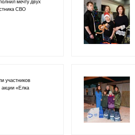
полнил мечту двух
астника СВО
ли участников
 акции «Елка