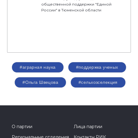
общественной поддержки "Единой
России" в Тюменской области
#аграрная наука
#поддержка ученых
#Ольга Швецова
#сельхозселекция
О партии
Лица партии
Региональные отделения
Контакты РИК