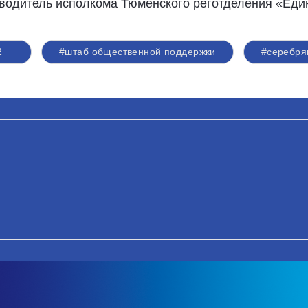
оводитель исполкома Тюменского реготделения «Ед
2
#штаб общественной поддержки
#серебря