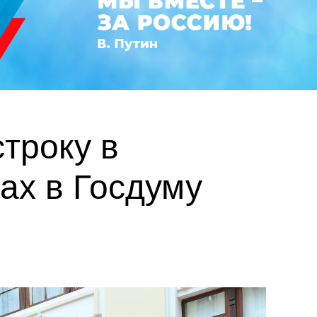
троку в
ах в Госдуму