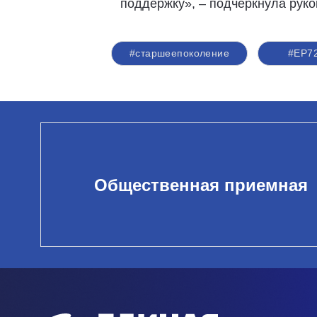
поддержку», – подчеркнула рук
#старшеепоколение
#ЕР7
Общественная приемная