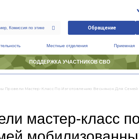
Обращение
тельность
Местные отделения
Приемная
ПОДДЕРЖКА УЧАСТНИКОВ СВО
ственной приемной Председателя Партии
Президиум регионального политического совета
ы Провели Мастер-Класс По Изготовлению Веснянок Для Семе
ли мастер-класс п
емей мобилизованны