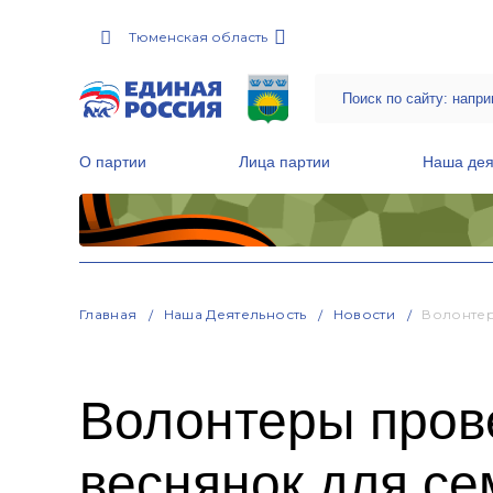
Тюменская область
О партии
Лица партии
Наша дея
Местные общественные приемные Партии
Руководитель Региональной обще
Народная программа «Единой России»
Главная
Наша Деятельность
Новости
Волонтер
Волонтеры прове
веснянок для с