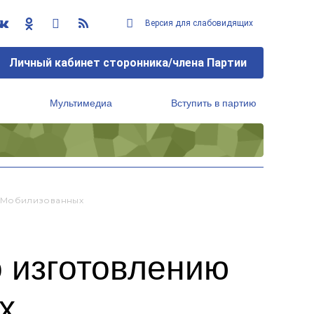
Версия для слабовидящих
Личный кабинет сторонника/члена Партии
Мультимедиа
Вступить в партию
Региональный исполнительный комитет
й Мобилизованных
о изготовлению
х