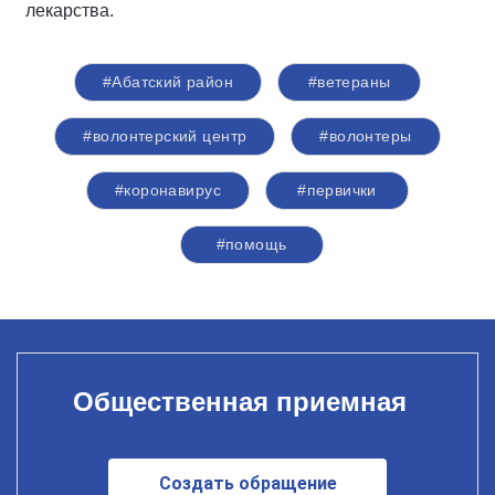
лекарства.
#Абатский район
#ветераны
#волонтерский центр
#волонтеры
#коронавирус
#первички
#помощь
Общественная приемная
Создать обращение