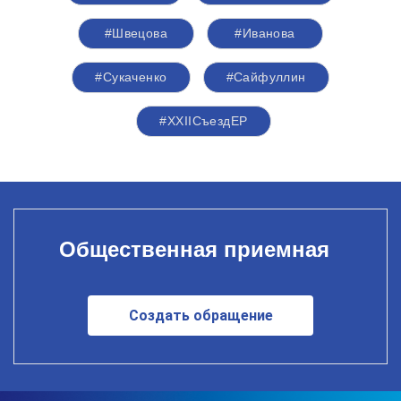
#Швецова
#Иванова
#Сукаченко
#Сайфуллин
#XXIIСъездЕР
Общественная приемная
Создать обращение