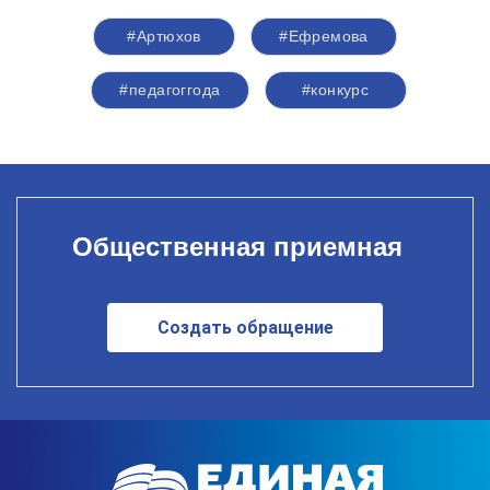
#Артюхов
#Ефремова
#педагоггода
#конкурс
Общественная приемная
Создать обращение