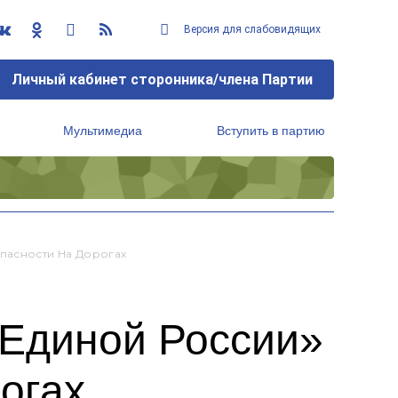
Версия для слабовидящих
Личный кабинет сторонника/члена Партии
Мультимедиа
Вступить в партию
Региональный исполнительный комитет
пасности На Дорогах
«Единой России»
огах