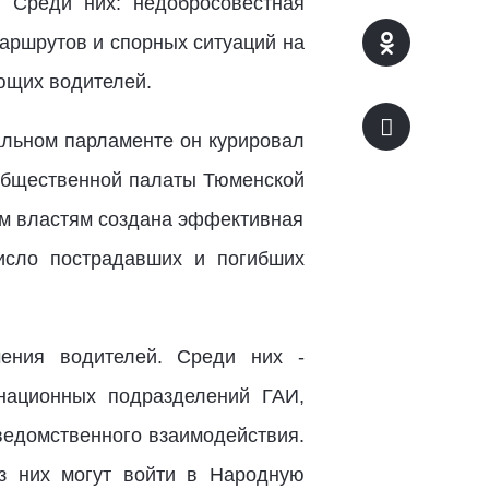
 Среди них: недобросовестная
маршрутов и спорных ситуаций на
ющих водителей.
альном парламенте он курировал
 Общественной палаты Тюменской
ым властям создана эффективная
число пострадавших и погибших
ения водителей. Среди них -
национных подразделений ГАИ,
ведомственного взаимодействия.
из них могут войти в Народную