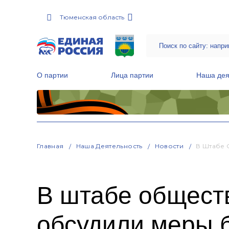
Тюменская область
О партии
Лица партии
Наша дея
Местные общественные приемные Партии
Руководитель Региональной обще
Народная программа «Единой России»
Главная
Наша Деятельность
Новости
В Штабе 
В штабе общест
обсудили меры б