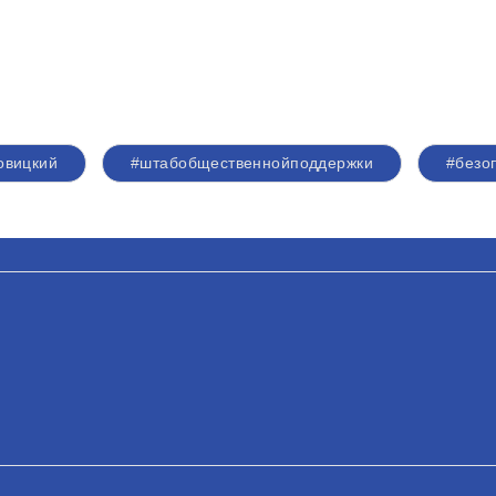
овицкий
#штабобщественнойподдержки
#безо