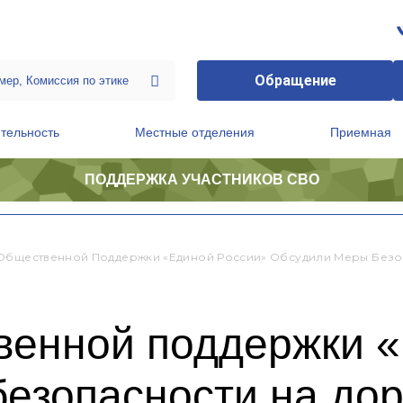
Обращение
тельность
Местные отделения
Приемная
ПОДДЕРЖКА УЧАСТНИКОВ СВО
ственной приемной Председателя Партии
Президиум регионального политического совета
Общественной Поддержки «Единой России» Обсудили Меры Безо
венной поддержки 
езопасности на дор