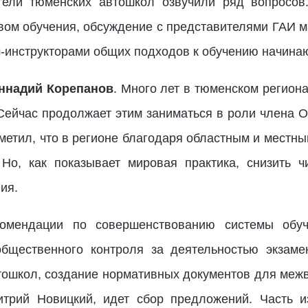
тели тюменских автошкол озвучили ряд вопросов.
твом обучения, обсуждение с представителями ГАИ 
ам-инструкторами общих подходов к обучению начина
ннадий Корепанов
. Много лет в тюменском регион
 Сейчас продолжает этим заниматься в роли члена
тметил, что в регионе благодаря областным и местн
 Но, как показывает мировая практика, снизить 
ия.
комендации по совершенствованию системы обуч
бщественного контроля за деятельностью экзаме
ошкол, создание нормативных документов для меж
итрий Новицкий, идет сбор предложений. Часть 