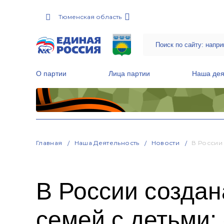
Тюменская область
О партии
Лица партии
Наша дея
Местные общественные приемные Партии
Руководитель Региональной обще
Народная программа «Единой России»
Главная
Наша Деятельность
Новости
В России
В России создан
семей с детьми: