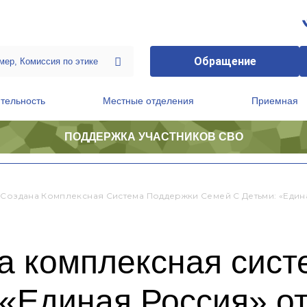
Обращение
тельность
Местные отделения
Приемная
ПОДДЕРЖКА УЧАСТНИКОВ СВО
ственной приемной Председателя Партии
Президиум регионального политического совета
 Создана Комплексная Система Поддержки Семей С Детьми: «Единая
а комплексная сис
 «Единая Россия» о