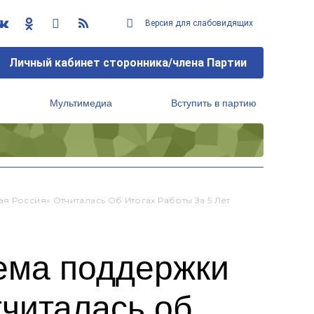
Версия для слабовидящих
Личный кабинет сторонника/члена Партии
Мультимедиа
Вступить в партию
Региональный исполнительный комитет
 Россия» Отчиталась Об Итогах Работы За 5 Лет
тема поддержки
тчиталась об