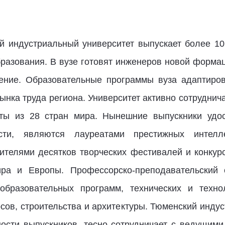
й индустриальный университет выпускает более 10
разования. В вузе готовят инженеров новой формац
чение. Образовательные программы вуза адаптиро
ынка труда региона. Университет активно сотруднич
нты из 28 стран мира. Нынешние выпускники удос
сти, являются лауреатами престижных интел
дителями десятков творческих фестивалей и конку
ира и Европы. Профессорско-преподавательский с
образовательных программ, технических и техно
сов, строительства и архитектуры. Тюменский индус
ости выпускников, тесно сотрудничает с ведущим