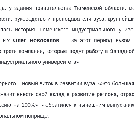
а, у здания правительства Тюменской области, м
асти, руководство и преподаватели вуза, крупнейш
лась история Тюменского индустриального униве
р ТИУ
Олег Новоселов
. – За этот период вузом 
е трети компании, которые ведут работу в Западн
индустриального университета».
орного – новый виток в развитии вуза. «Это большая
начит внести свой вклад в развитие региона, отра
ссию на 100%», - обратился к нынешним выпускни
иональном поприще.