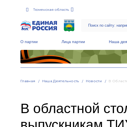
Тюменская область
О партии
Лица партии
Наша дея
Местные общественные приемные Партии
Руководитель Региональной обще
Народная программа «Единой России»
Главная
Наша Деятельность
Новости
В Област
В областной ст
выпускникам ТИ