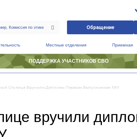
Обращение
тельность
Местные отделения
Приемная
ПОДДЕРЖКА УЧАСТНИКОВ СВО
ственной приемной Председателя Партии
Президиум регионального политического совета
ной Столице Вручили Дипломы Первым Выпускникам ТИУ
олице вручили дипл
У