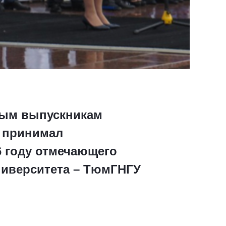
вым выпускникам
я принимал
6 году отмечающего
ниверситета – ТюмГНГУ