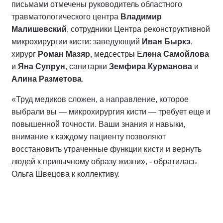
письмами отмечены руководитель областного
травматологического центра
Владимир
Малишевский
, сотрудники Центра реконструктивной
микрохирургии кисти: заведующий
Иван Быркэ
,
хирург
Роман Мазяр
, медсестры Е
лена Самойлова
и
Яна Супрун
, санитарки
Земфира Курманова
и
Алина Разметова
.
«Труд медиков сложен, а направление, которое
выбрали вы — микрохирургия кисти — требует еще и
повышенной точности. Ваши знания и навыки,
внимание к каждому пациенту позволяют
восстановить утраченные функции кисти и вернуть
людей к привычному образу жизни», - обратилась
Ольга Швецова к коллективу.