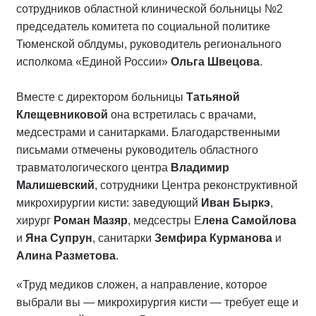
сотрудников областной клинической больницы №2
председатель комитета по социальной политике
Тюменской облдумы, руководитель регионального
исполкома «Единой России»
Ольга Швецова
.
Вместе с директором больницы
Татьяной
Клещевниковой
она встретилась с врачами,
медсестрами и санитарками. Благодарственными
письмами отмечены руководитель областного
травматологического центра
Владимир
Малишевский
, сотрудники Центра реконструктивной
микрохирургии кисти: заведующий
Иван Быркэ
,
хирург
Роман Мазяр
, медсестры Е
лена Самойлова
и
Яна Супрун
, санитарки
Земфира Курманова
и
Алина Разметова
.
«Труд медиков сложен, а направление, которое
выбрали вы — микрохирургия кисти — требует еще и