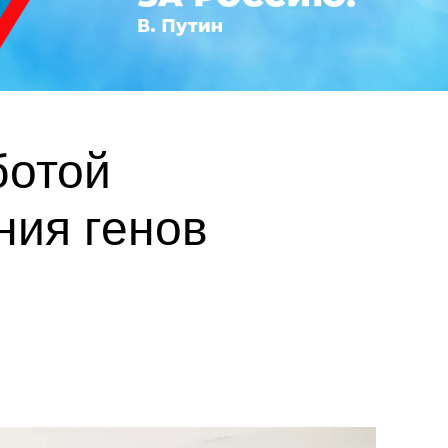
ботой
ния генов