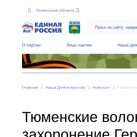
Тюменская область
О партии
Лица партии
Наша дея
Местные общественные приемные Партии
Руководитель Региональной обще
Народная программа «Единой России»
Главная
Наша Деятельность
Новости
Тюменски
Тюменские воло
захоронение Ге