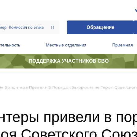
Обращение
тельность
Местные отделения
Приемная
ПОДДЕРЖКА УЧАСТНИКОВ СВО
ственной приемной Председателя Партии
Президиум регионального политического совета
е Волонтеры Привели В Порядок Захоронение Героя Советског
нтеры привели в по
роя Советского Сою