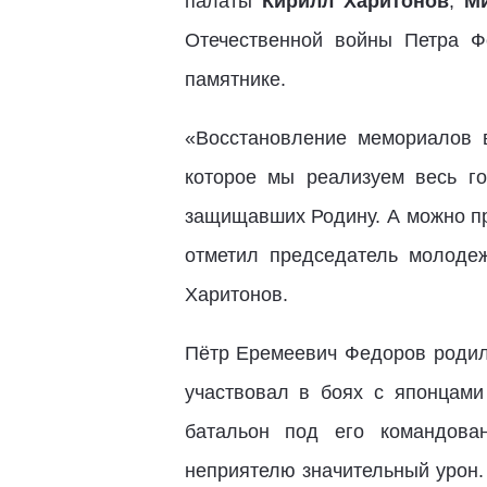
палаты
Кирилл Харитонов
,
М
Отечественной войны Петра Ф
памятнике.
«Восстановление мемориалов 
которое мы реализуем весь го
защищавших Родину. А можно пр
отметил председатель молодеж
Харитонов.
Пётр Еремеевич Федоров родилс
участвовал в боях с японцами
батальон под его командова
неприятелю значительный урон.