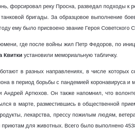
юнь, форсировал реку Просна, разведал подходы к р
й танковой бригады. За образцовое выполнение бо
 году ему было присвоено звание Героя Советского 
Тюмени, где после войны жил Петр Федоров, по ини
а Квитки
установили мемориальную табличку.
отают в разных направлениях, в числе которых с
она в период борьбы с пандемией коронавируса и мн
и Андрей Артюхов. Он также напомнил, что волонт
ылся в марте, разместившись в общественной прие
продукты, лекарства, прессу пожилым людям, ветера
м приютам для животных. Всего было выполнено 453