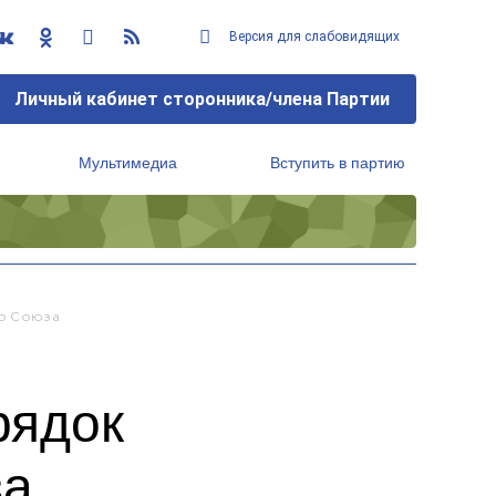
Версия для слабовидящих
Личный кабинет сторонника/члена Партии
Мультимедиа
Вступить в партию
Региональный исполнительный комитет
о Союза
рядок
за