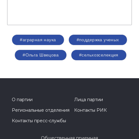
#аграрная наука
#поддержка ученых
#Ольга Швецова
#сельхозселекция
О партии
Лица партии
Региональные отделения
Контакты РИК
Контакты пресс-службы
Общественная приемная