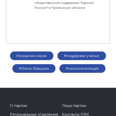
общественной поддержки "Единой
России" в Тюменской области
#аграрная наука
#поддержка ученых
#Ольга Швецова
#сельхозселекция
О партии
Лица партии
Региональные отделения
Контакты РИК