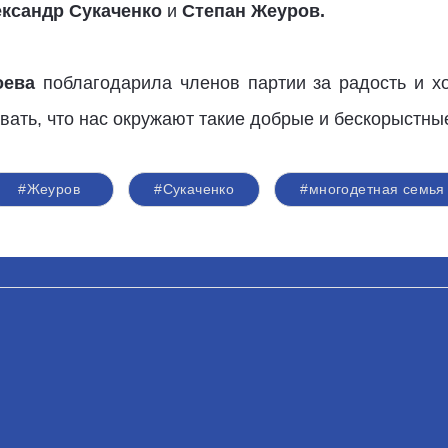
ксандр Сукаченко
и
Степан Жеуров.
оева
поблагодарила членов партии за радость и х
авать, что нас окружают такие добрые и бескорыстны
#Жеуров
#Сукаченко
#многодетная семья