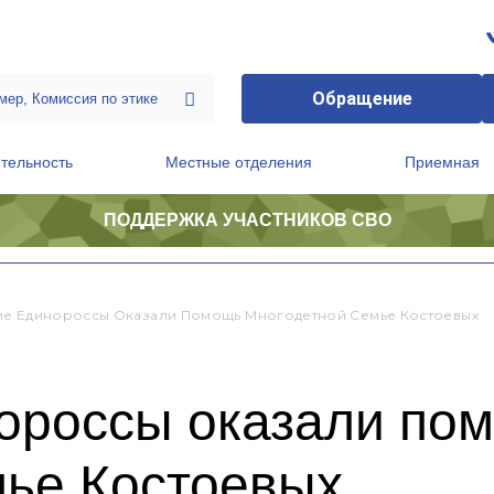
Обращение
тельность
Местные отделения
Приемная
ПОДДЕРЖКА УЧАСТНИКОВ СВО
ственной приемной Председателя Партии
Президиум регионального политического совета
е Единороссы Оказали Помощь Многодетной Семье Костоевых
ороссы оказали по
мье Костоевых