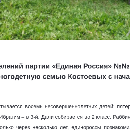
лений партии «Единая Россия» №№ 1
огодетную семью Костоевых с нача
итывается восемь несовершеннолетних детей: пяте
, Ибрагим – в 3-й, Дали собирается во 2 класс, Рабби
лько через несколько лет, единороссы познакоми