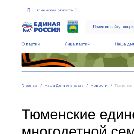
Тюменская область
О партии
Лица партии
Наша дея
Местные общественные приемные Партии
Руководитель Региональной обще
Народная программа «Единой России»
Главная
Наша Деятельность
Новости
Тюменски
Тюменские един
многодетной се