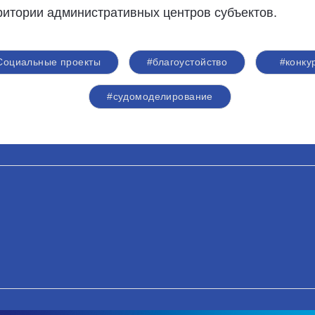
ритории административных центров субъектов.
Социальные проекты
#благоустойство
#конку
#судомоделирование