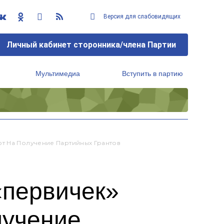
Версия для слабовидящих
Личный кабинет сторонника/члена Партии
Мультимедиа
Вступить в партию
Региональный исполнительный комитет
т На Получение Партийных Грантов
«первичек»
лучение