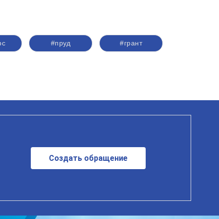
рс
#пруд
#грант
Создать обращение