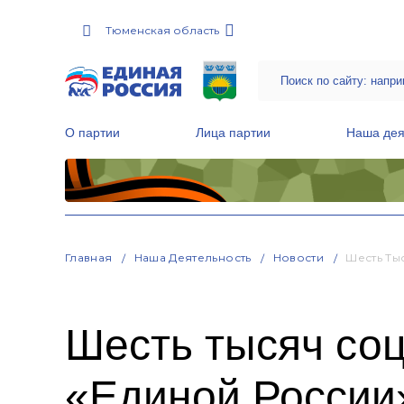
Тюменская область
О партии
Лица партии
Наша дея
Местные общественные приемные Партии
Руководитель Региональной обще
Народная программа «Единой России»
Главная
Наша Деятельность
Новости
Шесть Ты
Шесть тысяч со
«Единой России