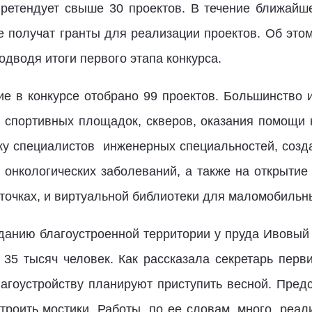
претендует свыше 30 проектов. В течение ближайш
е получат гранты для реализации проектов. Об этом
подводя итоги первого этапа конкурса.
ие в конкурсе отобрано 99 проектов. Большинство и
и спортивных площадок, скверов, оказания помощи
вку специалистов инженерных специальностей, соз
е онкологических заболеваний, а также на открытие
точках, и виртуальной библиотеки для маломобильн
данию благоустроенной территории у пруда Ивовый
 35 тысяч человек. Как рассказала секретарь пер
благоустройству планируют приступить весной. Пред
троить мостики. Работы, по ее словам, много, реа