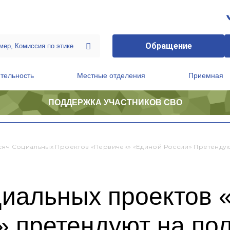
Обращение
тельность
Местные отделения
Приемная
ПОДДЕРЖКА УЧАСТНИКОВ СВО
ственной приемной Председателя Партии
Президиум регионального политического совета
сяч Социальных Проектов «первичек» «Единой России» Претендую
циальных проектов 
» претендуют на по