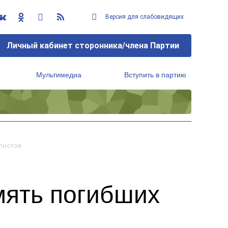
Версия для слабовидящих
Личный кабинет сторонника/члена Партии
Мультимедиа
Вступить в партию
Региональный исполнительный комитет
листов
мять погибших