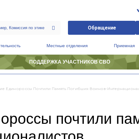
Обращение
тельность
Местные отделения
Приемная
ПОДДЕРЖКА УЧАСТНИКОВ СВО
ственной приемной Председателя Партии
Президиум регионального политического совета
ие Единороссы Почтили Память Погибших Воинов-Интернациона
нороссы почтили па
ционалистов