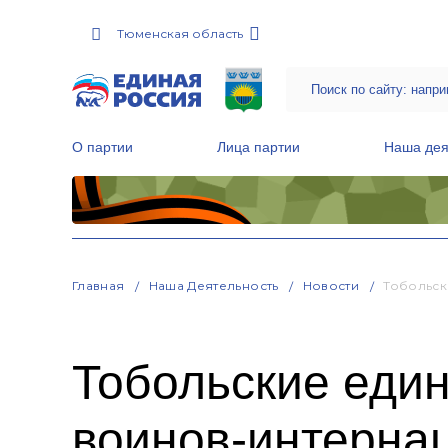
Тюменская область
О партии
Лица партии
Наша дея
Местные общественные приемные Партии
Руководитель Региональной обще
Народная программа «Единой России»
Главная
Наша Деятельность
Новости
Тобольск
Тобольские еди
воинов-интерна