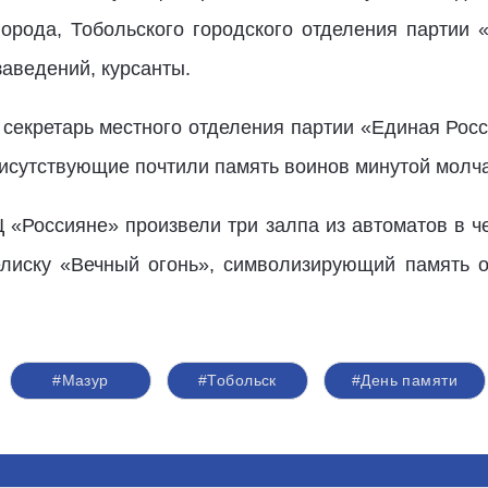
орода, Тобольского городского отделения партии
заведений, курсанты.
 секретарь местного отделения партии «Единая Рос
рисутствующие почтили память воинов минутой молч
 «Россияне» произвели три залпа из автоматов в че
лиску «Вечный огонь», символизирующий память о
#Мазур
#Тобольск
#День памяти