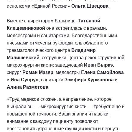
исполкома «Единой России»
Ольга Швецова
.
Вместе с директором больницы
Татьяной
Клещевниковой
она встретилась с врачами,
медсестрами и санитарками. Благодарственными
письмами отмечены руководитель областного
травматологического центра
Владимир
Малишевский
, сотрудники Центра реконструктивной
микрохирургии кисти: заведующий
Иван Быркэ
,
хирург
Роман Мазяр
, медсестры Е
лена Самойлова
и
Яна Супрун
, санитарки
Земфира Курманова
и
Алина Разметова
.
«Труд медиков сложен, а направление, которое
выбрали вы — микрохирургия кисти — требует еще и
повышенной точности. Ваши знания и навыки,
внимание к каждому пациенту позволяют
восстановить утраченные функции кисти и вернуть