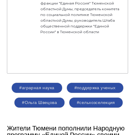
фракции "Единая Россия" Тюменской
областной Думы, председатель комитета
по социальной политике Тюменской
областной Думы, руководитель Штаба
общественной поддержки "Единой
России" в Тюменской области
#аграрная наука
#поддержка ученых
#Ольга Швецова
#сельхозселекция
Жители Тюмени пополнили Народную
программу «Единой России» своими