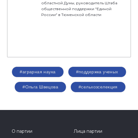
областной Думы, руководитель Штаба
общественной поддержки "Единой
России" в Тюменской области
#аграрная наука
#поддержка ученых
#Ольга Швецова
#сельхозселекция
О партии
Лица партии