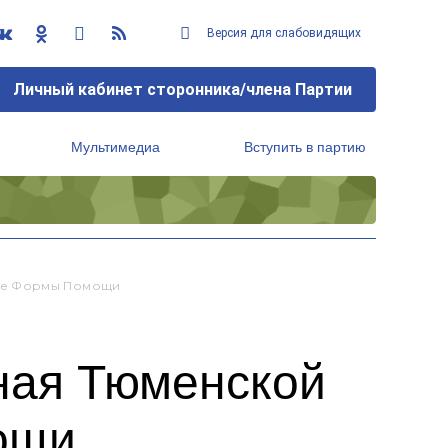
Версия для слабовидящих
Личный кабинет сторонника/члена Партии
Мультимедиа
Вступить в партию
Региональный исполнительный комитет
вые Формы Помощи
ная Тюменской
ощи