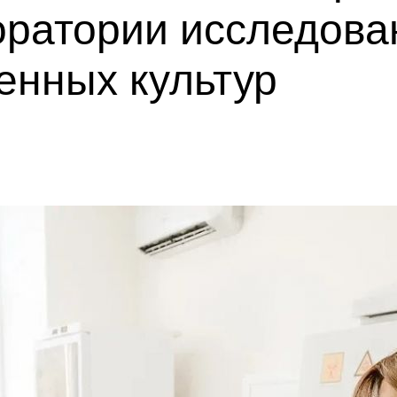
оратории исследова
енных культур