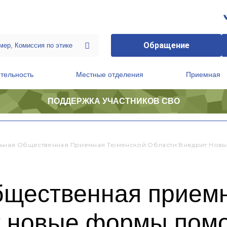
Обращение
тельность
Местные отделения
Приемная
ПОДДЕРЖКА УЧАСТНИКОВ СВО
ственной приемной Председателя Партии
Президиум регионального политического совета
ьная Общественная Приемная Тюменской Области Внедрит Но
бщественная прием
т новые формы пом