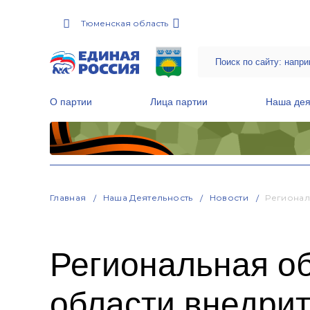
Тюменская область
О партии
Лица партии
Наша дея
Местные общественные приемные Партии
Руководитель Региональной обще
Народная программа «Единой России»
Главная
Наша Деятельность
Новости
Регионал
Региональная о
области внедри