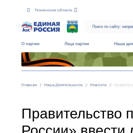
Тюменская область
О партии
Лица партии
Наша дея
Местные общественные приемные Партии
Руководитель Региональной обще
Народная программа «Единой России»
Главная
Наша Деятельность
Новости
Правител
Правительство 
России» ввести 