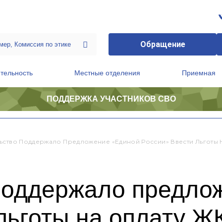
Обращение
тельность
Местные отделения
Приемная
ПОДДЕРЖКА УЧАСТНИКОВ СВО
ственной приемной Председателя Партии
Президиум регионального политического совета
ьство Поддержало Предложение «Единой России» Ввести Льготы
поддержало предло
льготы на оплату Ж