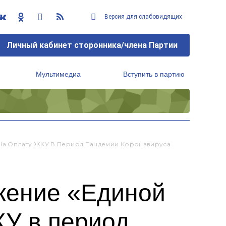
Версия для слабовидящих
Личный кабинет сторонника/члена Партии
Мультимедиа
Вступить в партию
Региональный исполнительный комитет
 На Оплату ЖКУ В Период Пандемии Коронавируса
жение «Единой
КУ в период