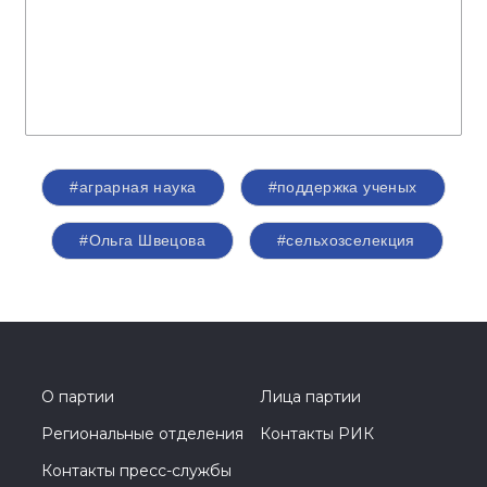
#аграрная наука
#поддержка ученых
#Ольга Швецова
#сельхозселекция
О партии
Лица партии
Региональные отделения
Контакты РИК
Контакты пресс-службы