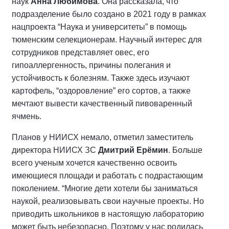
наук
Анна Любимова
. Она рассказала, что
подразделение было создано в 2021 году в рамках
нацпроекта “Наука и университеты” в помощь
тюменским селекционерам. Научный интерес для
сотрудников представляет овес, его
гипоаллергенность, причины полегания и
устойчивость к болезням. Также здесь изучают
картофель, “оздоровление” его сортов, а также
мечтают вывести качественный пивоваренный
ячмень.
Планов у НИИСХ немало, отметил заместитель
директора НИИСХ ЗС
Дмитрий Ерёмин
. Больше
всего ученым хочется качественно освоить
имеющиеся площади и работать с подрастающим
поколением. “Многие дети хотели бы заниматься
наукой, реализовывать свои научные проекты. Но
приводить школьников в настоящую лабораторию
может быть небезопасно. Поэтому у нас родилась