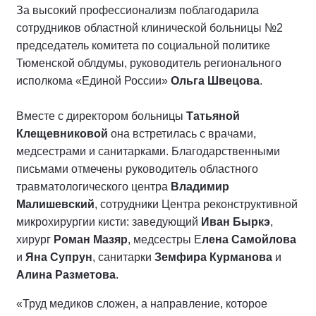
За высокий профессионализм поблагодарила
сотрудников областной клинической больницы №2
председатель комитета по социальной политике
Тюменской облдумы, руководитель регионального
исполкома «Единой России»
Ольга Швецова
.
Вместе с директором больницы
Татьяной
Клещевниковой
она встретилась с врачами,
медсестрами и санитарками. Благодарственными
письмами отмечены руководитель областного
травматологического центра
Владимир
Малишевский
, сотрудники Центра реконструктивной
микрохирургии кисти: заведующий
Иван Быркэ
,
хирург
Роман Мазяр
, медсестры Е
лена Самойлова
и
Яна Супрун
, санитарки
Земфира Курманова
и
Алина Разметова
.
«Труд медиков сложен, а направление, которое