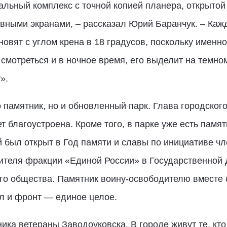
альный комплекс с точной копией планера, открыто
ивными экранами, – рассказал Юрий Баранчук. – Ка
овят с углом крена в 18 градусов, поскольку именно
 смотреться и в ночное время, его выделит на темно
у».
 памятник, но и обновленный парк. Глава городског
т благоустроена. Кроме того, в парке уже есть памя
 был открыт в Год памяти и славы по инициативе чл
ителя фракции «Единой России» в Государственной
ого общества. Памятник воину-освободителю вместе
л и фронт — единое целое.
ка ветераны Заводоуковска. В городе живут те, кто