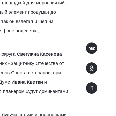
й площадкой для мероприятий,
ждый элемент продуман до
 так он взлетал и шел на
м фоне подсветка,
о округа
Светлана Касенова
тник «Защитнику Отечества от
енов Совета ветеранов, при
 Думе
Ивана Квитки
и
 с планером будут доминантами
, будучи детьми и подростками,