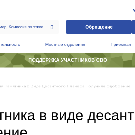
Обращение
тельность
Местные отделения
Приемная
ПОДДЕРЖКА УЧАСТНИКОВ СВО
ственной приемной Председателя Партии
Президиум регионального политического совета
я Памятника В Виде Десантного Планера Получила Одобрение
ника в виде десант
ение