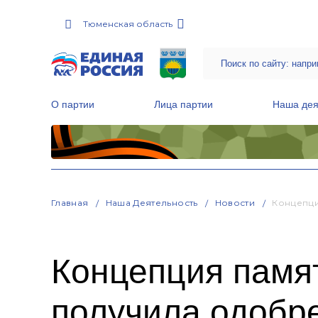
Тюменская область
О партии
Лица партии
Наша дея
Местные общественные приемные Партии
Руководитель Региональной обще
Народная программа «Единой России»
Главная
Наша Деятельность
Новости
Концепци
Концепция памят
получила одобр