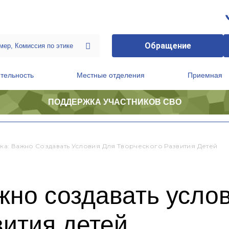
Обращение
тельность
Местные отделения
Приемная
ПОДДЕРЖКА УЧАСТНИКОВ СВО
ственной приемной Председателя Партии
Президиум регионального политического совета
тка: Важно Создавать Условия Для Творческого Развития Детей
жно создавать усло
вития детей