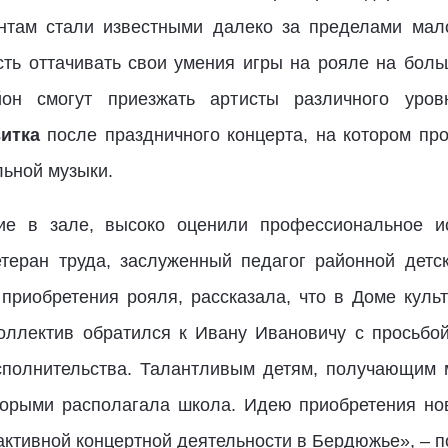
нтам стали известными далеко за пределами мал
ь оттачивать свои умения игры на рояле на больш
он смогут приезжать артисты различного уров
итка
после праздничного концерта, на котором пр
льной музыки.
ие в зале, высоко оценили профессиональное и
етеран труда, заслуженный педагог районной детс
 приобретения рояля, рассказала, что в Доме куль
коллектив обратился к Ивану Ивановичу с просьбо
сполнительства. Талантливым детям, получающим 
оторыми располагала школа. Идею приобретения но
активной концертной деятельности в Бердюжье», – п