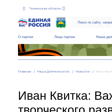
Тюменская область
О партии
Лица партии
Наша дея
Местные общественные приемные Партии
Руководитель Региональной обще
Народная программа «Единой России»
Главная
Наша Деятельность
Новости
Иван Кви
Иван Квитка: Ва
творческого раз