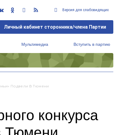
Версия для слабовидящих
Личный кабинет сторонника/члена Партии
Мультимедиа
Вступить в партию
Региональный исполнительный комитет
емьи» Подвели В Тюмени
рного конкурса
в Тюмени