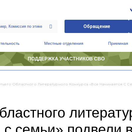
Обращение
тельность
Местные отделения
Приемная
ПОДДЕРЖКА УЧАСТНИКОВ СВО
ственной приемной Председателя Партии
Президиум регионального политического совета
етьего Областного Литературного Конкурса «Все Начинается С С
областного литерату
 с семьи» подвели 