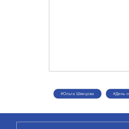
#Ольга Швецова
#День с