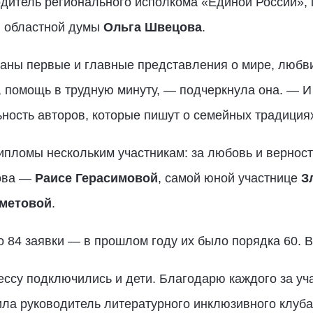
дитель регионального исполкома «Единой России», 
й областной думы
Ольга Швецова
.
заны первые и главные представления о мире, любви
, помощь в трудную минуту, — подчеркнула она. — И 
ьность авторов, которые пишут о семейных традиция
пломы нескольким участникам: за любовь и верност
ова —
Раисе Герасимовой
, самой юной участнице
З
метовой
.
ло 84 заявки — в прошлом году их было порядка 60.
цессу подключились и дети. Благодарю каждого за у
ла руководитель литературного инклюзивного клуб