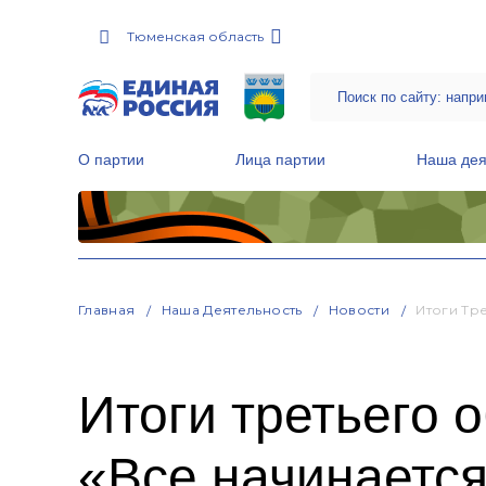
Тюменская область
О партии
Лица партии
Наша дея
Местные общественные приемные Партии
Руководитель Региональной обще
Народная программа «Единой России»
Главная
Наша Деятельность
Новости
Итоги Тр
Итоги третьего 
«Все начинается