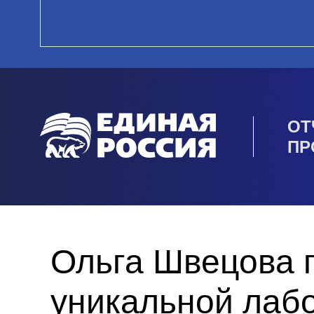
ОТ
ПР
Ольга Швецова 
уникальной лаб