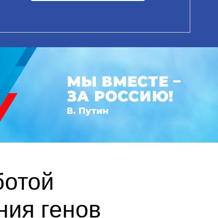
ботой
ния генов