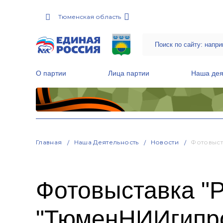
Тюменская область
О партии
Лица партии
Наша дея
Местные общественные приемные Партии
Руководитель Региональной обще
Народная программа «Единой России»
Главная
Наша Деятельность
Новости
Фотовыст
Фотовыставка "Р
"ТюменНИИгипро