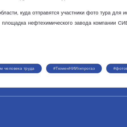
бласти, куда отправятся участники фото тура для 
я площадка нефтехимического завода компании СИ
м человека труда
#ТюменНИИгипрогаз
#фото