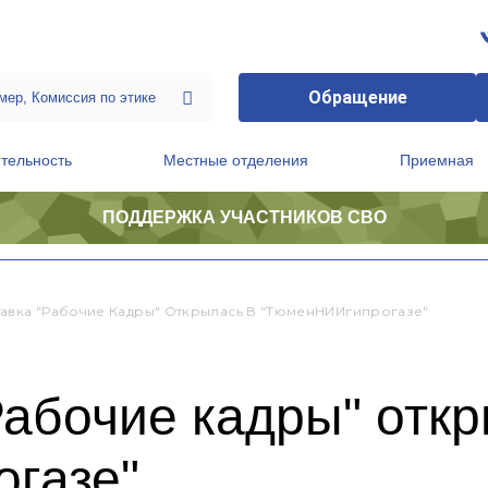
Обращение
тельность
Местные отделения
Приемная
ПОДДЕРЖКА УЧАСТНИКОВ СВО
ственной приемной Председателя Партии
Президиум регионального политического совета
авка "Рабочие Кадры" Открылась В "ТюменНИИгипрогазе"
абочие кадры" откр
газе"