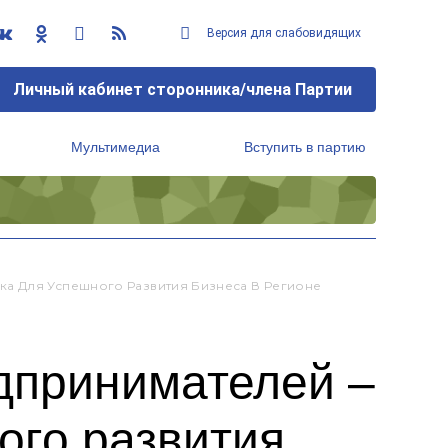
Версия для слабовидящих
Личный кабинет сторонника/члена Партии
Мультимедиа
Вступить в партию
Региональный исполнительный комитет
а Для Успешного Развития Бизнеса В Регионе
дпринимателей –
ого развития