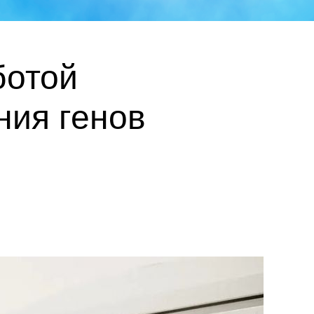
ботой
ния генов