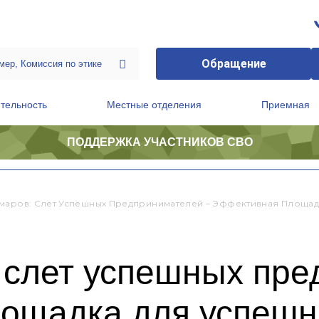
Обращение
тельность
Местные отделения
Приемная
ПОДДЕРЖКА УЧАСТНИКОВ СВО
ственной приемной Председателя Партии
Президиум регионального политического совета
маров: Слет Успешных Предпринимателей – Эффективная Площадк
 слет успешных пре
ощадка для успешн