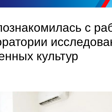
познакомилась с ра
оратории исследова
енных культур