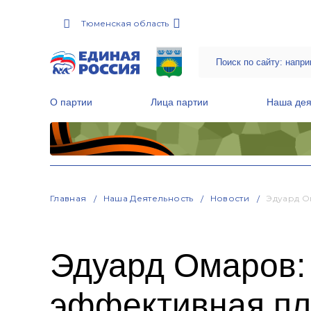
Тюменская область
О партии
Лица партии
Наша дея
Местные общественные приемные Партии
Руководитель Региональной обще
Народная программа «Единой России»
Главная
Наша Деятельность
Новости
Эдуард О
Эдуард Омаров:
эффективная пл