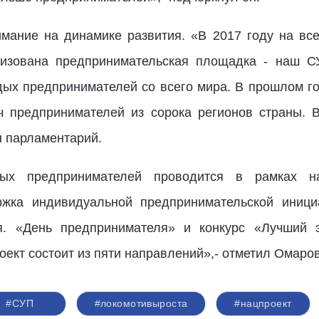
имание на динамике развития. «В 2017 году на в
низована предпринимательская площадка - наш СУ
дых предпринимателей со всего мира. В прошлом го
ч предпринимателей из сорока регионов страны. В
н парламентарий.
ных предпринимателей проводится в рамках 
ржка индивидуальной предпринимательской иници
. «День предпринимателя» и конкурс «Лучший э
ект состоит из пяти направлений»,- отметил Омаров
#СУП
#локомотивыроста
#нацпроект