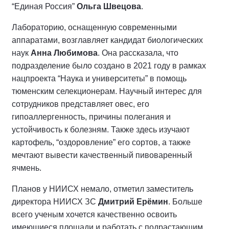
“Единая Россия”
Ольга Швецова
.
Лабораторию, оснащенную современными
аппаратами, возглавляет кандидат биологических
наук
Анна Любимова
. Она рассказала, что
подразделение было создано в 2021 году в рамках
нацпроекта “Наука и университеты” в помощь
тюменским селекционерам. Научный интерес для
сотрудников представляет овес, его
гипоаллергенность, причины полегания и
устойчивость к болезням. Также здесь изучают
картофель, “оздоровление” его сортов, а также
мечтают вывести качественный пивоваренный
ячмень.
Планов у НИИСХ немало, отметил заместитель
директора НИИСХ ЗС
Дмитрий Ерёмин
. Больше
всего ученым хочется качественно освоить
имеющиеся площади и работать с подрастающим