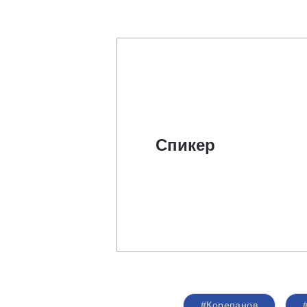
Спикер
#Корепанов