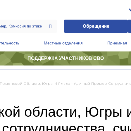
Обращение
тельность
Местные отделения
Приемная
ПОДДЕРЖКА УЧАСТНИКОВ СВО
ственной приемной Председателя Партии
Президиум регионального политического совета
Тюменской Области, Югры И Ямала - Удачный Пример Сотрудниче
ой области, Югры 
сотрудничества, сч