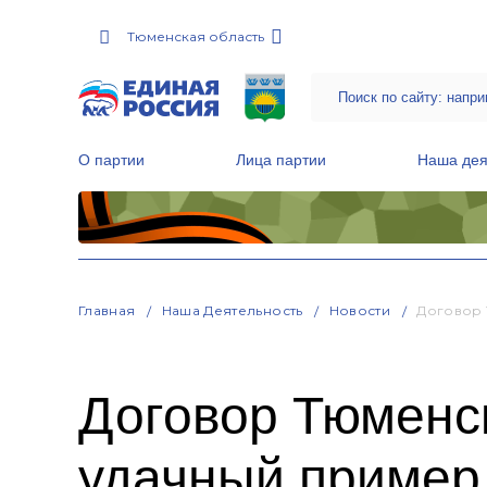
Тюменская область
О партии
Лица партии
Наша дея
Местные общественные приемные Партии
Руководитель Региональной обще
Народная программа «Единой России»
Главная
Наша Деятельность
Новости
Договор 
Договор Тюменск
удачный пример 