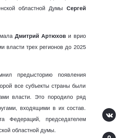
менской областной Думы
Сергей
Ямала
Дмитрий Артюхов
и врио
и власти трех регионов до 2025
омнил предысторию появления
торой все субъекты страны были
ами власти. Это породило ряд
угами, входящими в их состав.
та Федераций, председателем
ской областной думы.