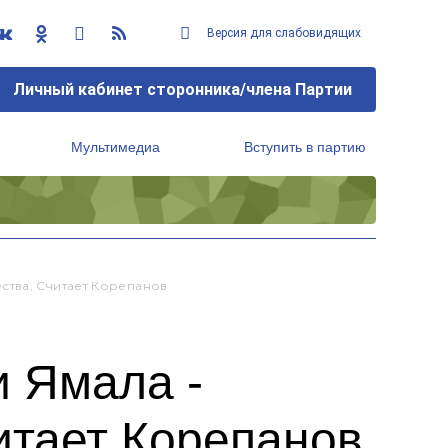
Версия для слабовидящих
Личный кабинет сторонника/члена Партии
Мультимедиа
Вступить в партию
Региональный исполнительный комитет
ства, Считает Корепанов
и Ямала -
итает Корепанов