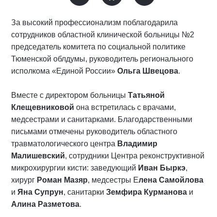
За высокий профессионализм поблагодарила
сотрудников областной клинической больницы №2
председатель комитета по социальной политике
Тюменской облдумы, руководитель регионального
исполкома «Единой России»
Ольга Швецова
.
Вместе с директором больницы
Татьяной
Клещевниковой
она встретилась с врачами,
медсестрами и санитарками. Благодарственными
письмами отмечены руководитель областного
травматологического центра
Владимир
Малишевский
, сотрудники Центра реконструктивной
микрохирургии кисти: заведующий
Иван Быркэ
,
хирург
Роман Мазяр
, медсестры Е
лена Самойлова
и
Яна Супрун
, санитарки
Земфира Курманова
и
Алина Разметова
.