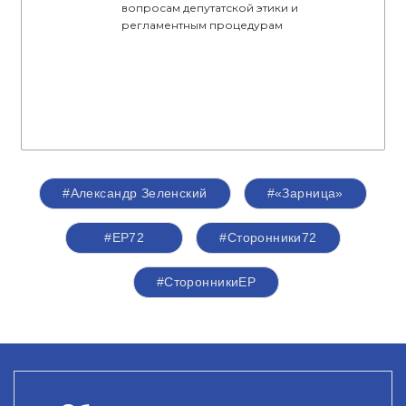
вопросам депутатской этики и
регламентным процедурам
#Александр Зеленский
#«Зарница»
#ЕР72
#Сторонники72
#СторонникиЕР