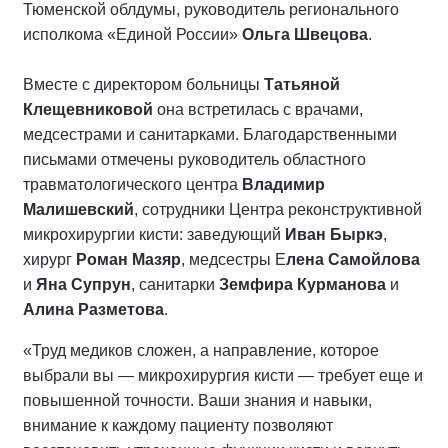
Тюменской облдумы, руководитель регионального
исполкома «Единой России»
Ольга Швецова
.
Вместе с директором больницы
Татьяной
Клещевниковой
она встретилась с врачами,
медсестрами и санитарками. Благодарственными
письмами отмечены руководитель областного
травматологического центра
Владимир
Малишевский
, сотрудники Центра реконструктивной
микрохирургии кисти: заведующий
Иван Быркэ
,
хирург
Роман Мазяр
, медсестры Е
лена Самойлова
и
Яна Супрун
, санитарки
Земфира Курманова
и
Алина Разметова
.
«Труд медиков сложен, а направление, которое
выбрали вы — микрохирургия кисти — требует еще и
повышенной точности. Ваши знания и навыки,
внимание к каждому пациенту позволяют