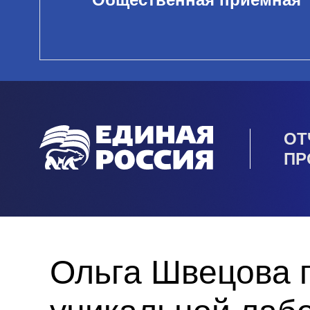
ОТ
ПР
Ольга Швецова 