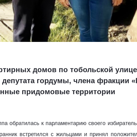
ртирных домов по тобольской улице
 депутата гордумы, члена фракции 
нные придомовые территории
ппа обратилась к парламентарию своего избирательн
бранник встретился с жильцами и принял положите