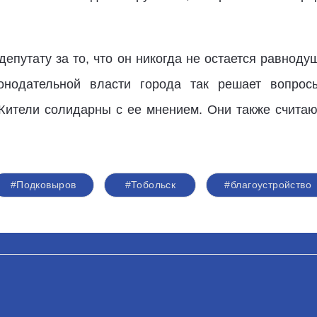
епутату за то, что он никогда не остается равнод
конодательной власти города так решает вопро
ители солидарны с ее мнением. Они также считают
#Подковыров
#Тобольск
#благоустройство