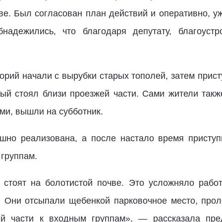
ве. Был согласован план действий и оперативно, уж
бнадежились, что благодаря депутату, благоустр
рий начали с вырубки старых тополей, затем прист
рый стоял близи проезжей части. Сами жители такж
ми, вышли на субботник.
шно реализована, а после настало время приступ
 группам.
тоят на болотистой почве. Это усложняло работ
о. Они отсыпали щебенкой парковочное место, про
ей части к входным группам», — рассказала пре