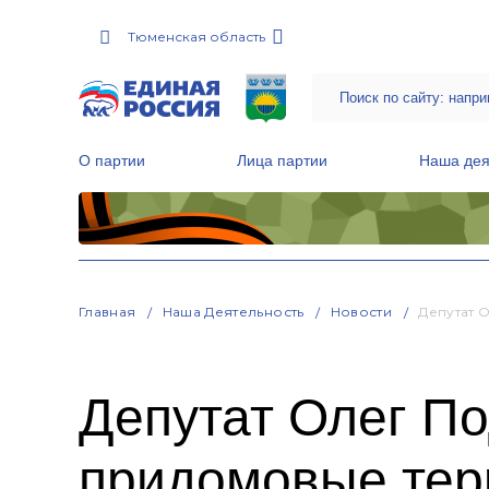
Тюменская область
О партии
Лица партии
Наша дея
Местные общественные приемные Партии
Руководитель Региональной обще
Народная программа «Единой России»
Главная
Наша Деятельность
Новости
Депутат 
Депутат Олег П
придомовые тер