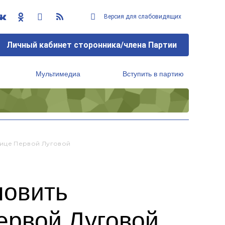
Версия для слабовидящих
Личный кабинет сторонника/члена Партии
Мультимедиа
Вступить в партию
Региональный исполнительный комитет
лице Первой Луговой
новить
ервой Луговой