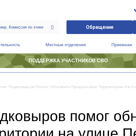
Обращение
тельность
Местные отделения
Приемная
ПОДДЕРЖКА УЧАСТНИКОВ СВО
ственной приемной Председателя Партии
Президиум регионального политического совета
Олег Подковыров Помог Обновить Придомовые Территории На У
одковыров помог об
ритории на улице П