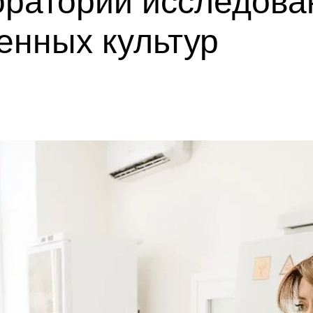
оратории исследова
енных культур